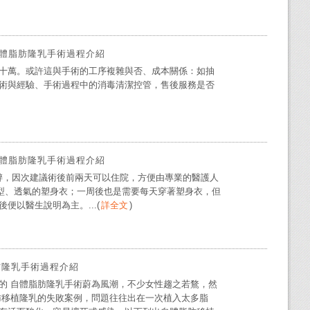
體脂肪隆乳手術過程介紹
十萬。或許這與手術的工序複雜與否、成本關係：如抽
術與經驗、手術過程中的消毒清潔控管，售後服務是否
體脂肪隆乳手術過程介紹
麻醉，因次建議術後前兩天可以住院，方便由專業的醫護人
療型、透氣的塑身衣；一周後也是需要每天穿著塑身衣，但
便以醫生說明為主。...
(
詳全文
)
肪隆乳手術過程介紹
的 自體脂肪隆乳手術蔚為風潮，不少女性趨之若鶩，然
肪移植隆乳的失敗案例，問題往往出在一次植入太多脂