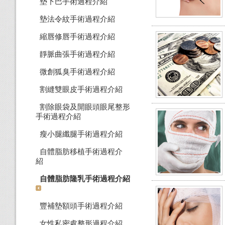
墊下巴手術過程介紹
墊法令紋手術過程介紹
縮唇修唇手術過程介紹
靜脈曲張手術過程介紹
微創狐臭手術過程介紹
割縫雙眼皮手術過程介紹
割除眼袋及開眼頭眼尾整形
手術過程介紹
瘦小腿纖腿手術過程介紹
自體脂肪移植手術過程介
紹
自體脂肪隆乳手術過程介紹
豐補墊額頭手術過程介紹
女性私密處整形過程介紹