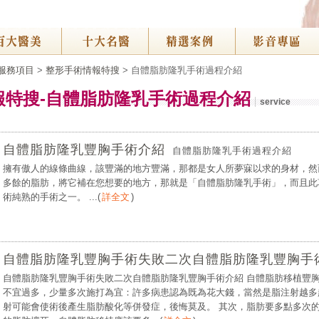
服務項目
>
整形手術情報特搜
> 自體脂肪隆乳手術過程介紹
報特搜-自體脂肪隆乳手術過程介紹
service
自體脂肪隆乳豐胸手術介紹
自體脂肪隆乳手術過程介紹
擁有傲人的線條曲線，該豐滿的地方豐滿，那都是女人所夢寐以求的身材，然
多餘的脂肪，將它補在您想要的地方，那就是「自體脂肪隆乳手術」，而且此
術純熟的手術之一。 ...
(
詳全文
)
自體脂肪隆乳豐胸手術失敗二次自體脂肪隆乳豐胸手
自體脂肪隆乳豐胸手術失敗二次自體脂肪隆乳豐胸手術介紹 自體脂肪移植豐
不宜過多，少量多次施打為宜：許多病患認為既為花大錢，當然是脂注射越多
射可能會使術後產生脂肪酸化等併發症，後悔莫及。 其次，脂肪要多點多次