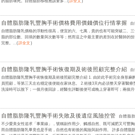
的脂肪壞死。自體脂肪移植應該要多...
(
詳全文
)
自體脂肪隆乳豐胸手術價格費用價錢價位行情掌握
自
自體脂肪隆乳價格的浮動性很高，便宜的六、七萬，貴的也有可能突破二、三
脂的部位數、回填的數量與次數等等；然而這之中最主要的差別在於醫師的技
完整。...
(
詳全文
)
自體脂肪隆乳豐胸手術恢復期及術後照顧完整介紹
自
自體脂肪隆乳豐胸手術恢復期及術後照顧完整介紹 1. 由於此手術完全身形
員照顧，等第三天左右穩定後便能在家休息。 2.術後3天內必須整天穿著醫
洗澡時可以脫下；一個月後回診，經醫生評斷後便可成晚上穿著即可；兩個月後
自體脂肪隆乳豐胸手術失敗及後遺症風險控管
自體脂
不少愛美女性追求「事業線」，號稱副作用少、觸感自然、既可減肥又可豐胸
而自體脂肪隆乳畢竟也是手術，自然也有術後的風險與副作用。 許多自體脂