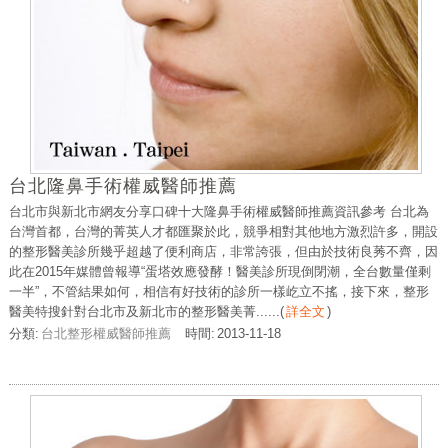
台北隆鼻手術權威醫師推薦
台北市與新北市網友分享口碑十大隆鼻手術權威醫師推薦資訊參考 台北為
台灣首都，台灣的菁英人才都匯聚於此，競爭相對其他地方激烈許多，開設
的整形醫美診所幾乎超越了便利商店，非常誇張，但由於技術良莠不齊，因
此在2015年媒體曾報導“蛋塔效應發酵！醫美診所現倒閉潮，全台數量僅剩
一半”，不管結果如何，相信有好技術的診所一樣屹立不搖，接下來，整形
醫美特搜針對台北市及新北市的整形醫美菁......
(
詳全文
)
分類:
台北整形權威醫師推薦
時間:
2013-11-18