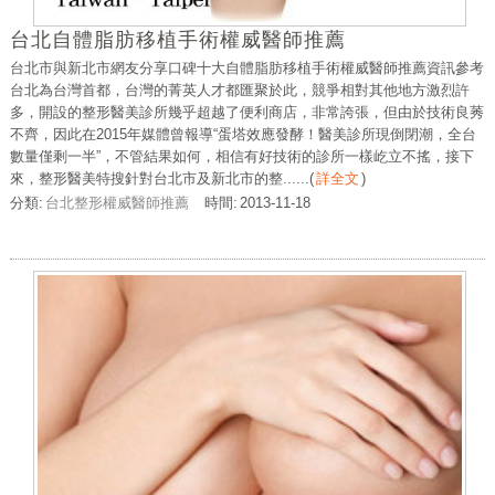
台北自體脂肪移植手術權威醫師推薦
台北市與新北市網友分享口碑十大自體脂肪移植手術權威醫師推薦資訊參考
台北為台灣首都，台灣的菁英人才都匯聚於此，競爭相對其他地方激烈許
多，開設的整形醫美診所幾乎超越了便利商店，非常誇張，但由於技術良莠
不齊，因此在2015年媒體曾報導“蛋塔效應發酵！醫美診所現倒閉潮，全台
數量僅剩一半”，不管結果如何，相信有好技術的診所一樣屹立不搖，接下
來，整形醫美特搜針對台北市及新北市的整......
(
詳全文
)
分類:
台北整形權威醫師推薦
時間:
2013-11-18