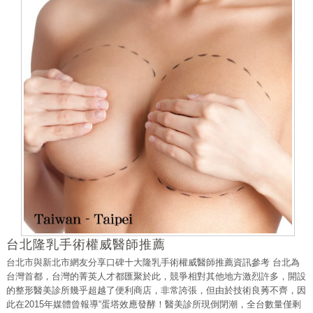
台北隆乳手術權威醫師推薦
台北市與新北市網友分享口碑十大隆乳手術權威醫師推薦資訊參考 台北為
台灣首都，台灣的菁英人才都匯聚於此，競爭相對其他地方激烈許多，開設
的整形醫美診所幾乎超越了便利商店，非常誇張，但由於技術良莠不齊，因
此在2015年媒體曾報導“蛋塔效應發酵！醫美診所現倒閉潮，全台數量僅剩