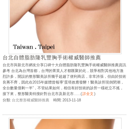
台北自體脂肪隆乳豐胸手術權威醫師推薦
台北市與新北市網友分享口碑十大自體脂肪隆乳豐胸手術權威醫師推薦資訊
參考 台北為台灣首都，台灣的菁英人才都匯聚於此，競爭相對其他地方激
烈許多，開設的整形醫美診所幾乎超越了便利商店，非常誇張，但由於技術
良莠不齊，因此在2015年媒體曾報導“蛋塔效應發酵！醫美診所現倒閉潮，
全台數量僅剩一半”，不管結果如何，相信有好技術的診所一樣屹立不搖，
接下來，整形醫美特搜針對台北市及新北市......
(
詳全文
)
分類:
台北整形權威醫師推薦
時間:
2013-11-18