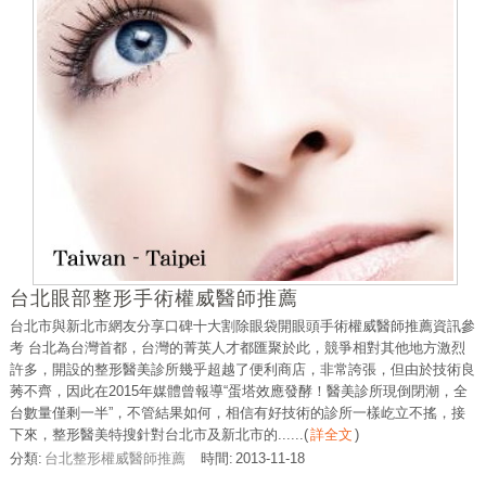
台北眼部整形手術權威醫師推薦
台北市與新北市網友分享口碑十大割除眼袋開眼頭手術權威醫師推薦資訊參
考 台北為台灣首都，台灣的菁英人才都匯聚於此，競爭相對其他地方激烈
許多，開設的整形醫美診所幾乎超越了便利商店，非常誇張，但由於技術良
莠不齊，因此在2015年媒體曾報導“蛋塔效應發酵！醫美診所現倒閉潮，全
台數量僅剩一半”，不管結果如何，相信有好技術的診所一樣屹立不搖，接
下來，整形醫美特搜針對台北市及新北市的......
(
詳全文
)
分類:
台北整形權威醫師推薦
時間:
2013-11-18