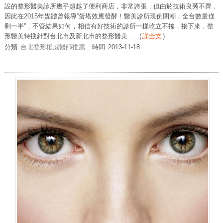
設的整形醫美診所幾乎超越了便利商店，非常誇張，但由於技術良莠不齊，
因此在2015年媒體曾報導“蛋塔效應發酵！醫美診所現倒閉潮，全台數量僅
剩一半”，不管結果如何，相信有好技術的診所一樣屹立不搖，接下來，整
形醫美特搜針對台北市及新北市的整形醫美......
(
詳全文
)
分類:
台北整形權威醫師推薦
時間:
2013-11-18