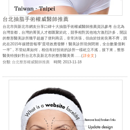
台北抽脂手術權威醫師推薦
台北市與新北市網友分享口碑十大抽脂手術權威醫師推薦資訊參考 台北為
台灣首都，台灣的菁英人才都匯聚於此，競爭相對其他地方激烈許多，開設
的整形醫美診所幾乎超越了便利商店，非常誇張，但由於技術良莠不齊，因
此在2015年媒體曾報導“蛋塔效應發酵！醫美診所現倒閉潮，全台數量僅剩
一半”，不管結果如何，相信有好技術的診所一樣屹立不搖，接下來，整形
醫美特搜針對台北市及新北市的整形醫美菁......
(
詳全文
)
分類:
台北整形權威醫師推薦
時間:
2013-11-18