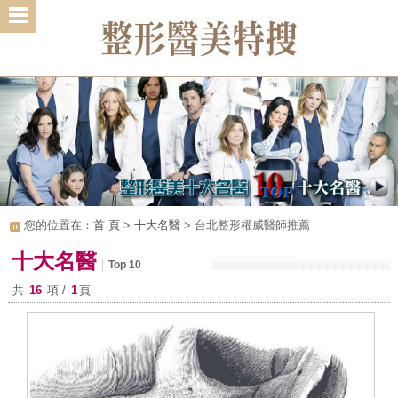
1
2
3
您的位置在：
首 頁
>
十大名醫
> 台北整形權威醫師推薦
十大名醫
Top 10
共
16
項 /
1
頁