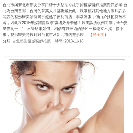
台北市與新北市網友分享口碑十大墊法令紋手術權威醫師推薦資訊參考 台
北為台灣首都，台灣的菁英人才都匯聚於此，競爭相對其他地方激烈許多，
開設的整形醫美診所幾乎超越了便利商店，非常誇張，但由於技術良莠不
齊，因此在2015年媒體曾報導“蛋塔效應發酵！醫美診所現倒閉潮，全台數
量僅剩一半”，不管結果如何，相信有好技術的診所一樣屹立不搖，接下
來，整形醫美特搜針對台北市及新北市的整形醫......
(
詳全文
)
分類:
台北整形權威醫師推薦
時間:
2013-11-18