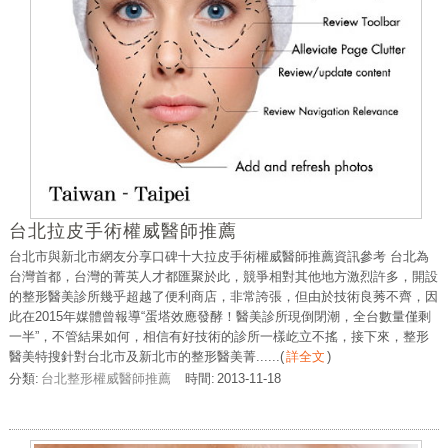
台北拉皮手術權威醫師推薦
台北市與新北市網友分享口碑十大拉皮手術權威醫師推薦資訊參考 台北為
台灣首都，台灣的菁英人才都匯聚於此，競爭相對其他地方激烈許多，開設
的整形醫美診所幾乎超越了便利商店，非常誇張，但由於技術良莠不齊，因
此在2015年媒體曾報導“蛋塔效應發酵！醫美診所現倒閉潮，全台數量僅剩
一半”，不管結果如何，相信有好技術的診所一樣屹立不搖，接下來，整形
醫美特搜針對台北市及新北市的整形醫美菁......
(
詳全文
)
分類:
台北整形權威醫師推薦
時間:
2013-11-18