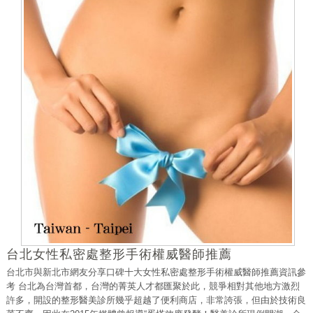
台北女性私密處整形手術權威醫師推薦
台北市與新北市網友分享口碑十大女性私密處整形手術權威醫師推薦資訊參
考 台北為台灣首都，台灣的菁英人才都匯聚於此，競爭相對其他地方激烈
許多，開設的整形醫美診所幾乎超越了便利商店，非常誇張，但由於技術良