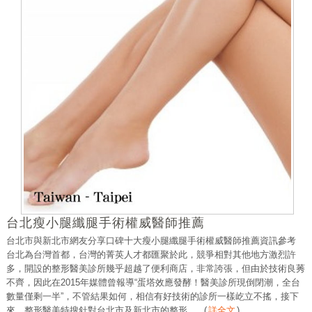
台北瘦小腿纖腿手術權威醫師推薦
台北市與新北市網友分享口碑十大瘦小腿纖腿手術權威醫師推薦資訊參考
台北為台灣首都，台灣的菁英人才都匯聚於此，競爭相對其他地方激烈許
多，開設的整形醫美診所幾乎超越了便利商店，非常誇張，但由於技術良莠
不齊，因此在2015年媒體曾報導“蛋塔效應發酵！醫美診所現倒閉潮，全台
數量僅剩一半”，不管結果如何，相信有好技術的診所一樣屹立不搖，接下
來，整形醫美特搜針對台北市及新北市的整形......
(
詳全文
)