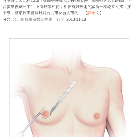
莠不齊，因此在2015年媒體曾報導“蛋塔效應發酵！醫美診所現倒閉潮，全
台數量僅剩一半”，不管結果如何，相信有好技術的診所一樣屹立不搖，接
下來，整形醫美特搜針對台北市及新北市的......
(
詳全文
)
分類:
台北整形權威醫師推薦
時間:
2013-11-18