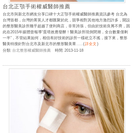
台北正顎手術權威醫師推薦
台北市與新北市網友分享口碑十大正顎手術權威醫師推薦資訊參考 台北為
台灣首都，台灣的菁英人才都匯聚於此，競爭相對其他地方激烈許多，開設
的整形醫美診所幾乎超越了便利商店，非常誇張，但由於技術良莠不齊，因
此在2015年媒體曾報導“蛋塔效應發酵！醫美診所現倒閉潮，全台數量僅剩
一半”，不管結果如何，相信有好技術的診所一樣屹立不搖，接下來，整形
醫美特搜針對台北市及新北市的整形醫美菁......
(
詳全文
)
分類:
台北整形權威醫師推薦
時間:
2013-11-18