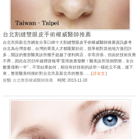
台北割縫雙眼皮手術權威醫師推薦
台北市與新北市網友分享口碑十大割縫雙眼皮手術權威醫師推薦資訊參考
台北為台灣首都，台灣的菁英人才都匯聚於此，競爭相對其他地方激烈許
多，開設的整形醫美診所幾乎超越了便利商店，非常誇張，但由於技術良莠
不齊，因此在2015年媒體曾報導“蛋塔效應發酵！醫美診所現倒閉潮，全台
數量僅剩一半”，不管結果如何，相信有好技術的診所一樣屹立不搖，接下
來，整形醫美特搜針對台北市及新北市的整形......
(
詳全文
)
分類:
台北整形權威醫師推薦
時間:
2013-11-18