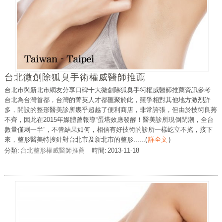
台北微創除狐臭手術權威醫師推薦
台北市與新北市網友分享口碑十大微創除狐臭手術權威醫師推薦資訊參考
台北為台灣首都，台灣的菁英人才都匯聚於此，競爭相對其他地方激烈許
多，開設的整形醫美診所幾乎超越了便利商店，非常誇張，但由於技術良莠
不齊，因此在2015年媒體曾報導“蛋塔效應發酵！醫美診所現倒閉潮，全台
數量僅剩一半”，不管結果如何，相信有好技術的診所一樣屹立不搖，接下
來，整形醫美特搜針對台北市及新北市的整形......
(
詳全文
)
分類:
台北整形權威醫師推薦
時間:
2013-11-18