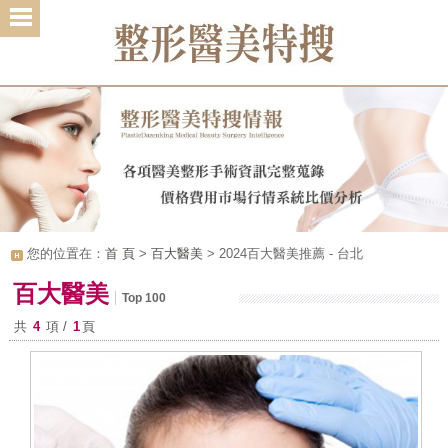
1
2
3
您的位置在：
首 頁
>
百大醫美
> 2024百大醫美推薦 - 台北
百大醫美
Top 100
共
4
項 /
1
頁