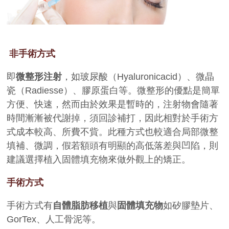
非手術方式
即
微整形注射
，如玻尿酸（
Hyaluronicacid
）、微晶
瓷（
Radiesse
）、膠原蛋白等。微整形的優點是簡單
方便、快速，然而由於效果是暫時的，注射物會隨著
時間漸漸被代謝掉，須回診補打，因此相對於手術方
式成本較高、所費不貲。此種方式也較適合局部微整
填補、微調，假若額頭有明顯的高低落差與凹陷，則
建議選擇植入固體填充物來做外觀上的矯正。
手術方式
手術方式有
自體脂肪移植
與
固體填充物
如矽膠墊片、
GorTex
、人工骨泥等。