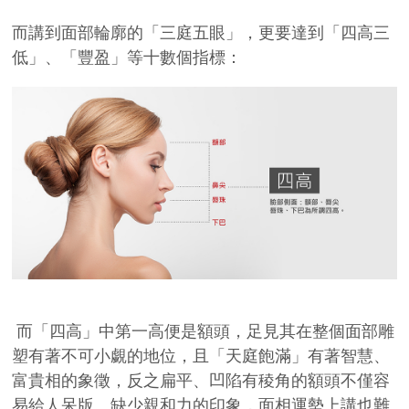
而講到面部輪廓的「三庭五眼」，更要達到「四高三
低」、「豐盈」等十數個指標：
而「四高」中第一高便是額頭，足見其在整個面部雕
塑有著不可小覷的地位，且「天庭飽滿」有著智慧、
富貴相的象徵，反之扁平、凹陷有稜角的額頭不僅容
易給人呆版、缺少親和力的印象，面相運勢上講也難