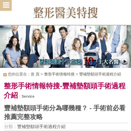
1
2
3
您的位置在：
首 頁
>
整形手術情報特搜
>
豐補墊額頭手術過程介紹
整形手術情報特搜-豐補墊額頭手術過程
介紹
Service
豐補墊額頭手術分為哪幾種？ - 手術前必看
推薦完整攻略
分類：
豐補墊額頭手術過程介紹