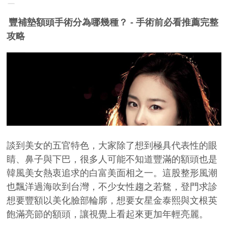
豐補墊額頭手術分為哪幾種？ - 手術前必看推薦完整
攻略
談到美女的五官特色，大家除了想到極具代表性的眼
睛、鼻子與下巴，很多人可能不知道豐滿的額頭也是
韓風美女熱衷追求的白富美面相之一。這股整形風潮
也飄洋過海吹到台灣，不少女性趨之若鶩，登門求診
想要豐額以美化臉部輪廓，想要女星金泰熙與文根英
飽滿亮節的額頭，讓視覺上看起來更加年輕亮麗。