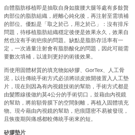
自體脂肪移植即是抽取自身如腹腰大腿等處有多餘贅
肉部位的脂肪組織，經離心純化後，再注射至需填補
的部位。優點是「取之於己，用之於己」：沒有排斥
問題，待移植脂肪組織穩定後便是效果永久，效果自
然也沒有手術疤痕的問題。缺點是脂肪存活率有一
定，一次過量注射會有脂肪酸化的問題，因此可能需
要數次填補，以達到更好的術後效果。
而使用固體材質的填充物如矽膠、
GorTex
、人工骨
泥，以往傳統手術方式必須將頭皮掀開後置入人工墊
片，現在則因為有內視鏡技術的幫助，手術方式都是
由髮際線後做約莫
4
公分的手術切口，並藉由內視鏡
的幫助，將前額骨膜下的空間剝離，再植入固體填充
物。現今藉由內視鏡的幫助，疤痕隱密不易被發現，
且恢復期與痛感都較傳統手術來的短。
矽膠墊片